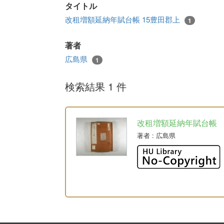
タイトル
改租増額延納年賦台帳 15豊田郡上
1
著者
広島県
1
検索結果 1 件
改租増額延納年賦台帳
著者
: 広島県