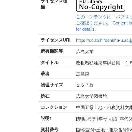
ライセンス種
類
このコンテンツは「パブリ
ご確認ください。|Content is availa
for details.
ライセンスURI
https://dc.lib.hiroshima-u.ac.
所有機関等
広島大学
タイトル
改租増額延納年賦台帳 １
著者
広島県
物理サイズ
１６７枚
所在
広島大学図書館
コレクション
中国五県土地・租税資料文
説明1
[県]広島県 [年号]明治 [年
資料番号
[請求記号/土地・租税番号]IV-47