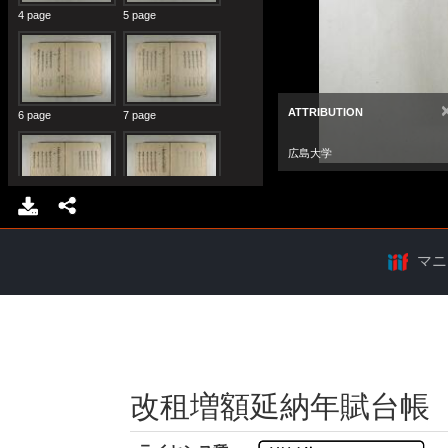
マニ
改租増額延納年賦台帳