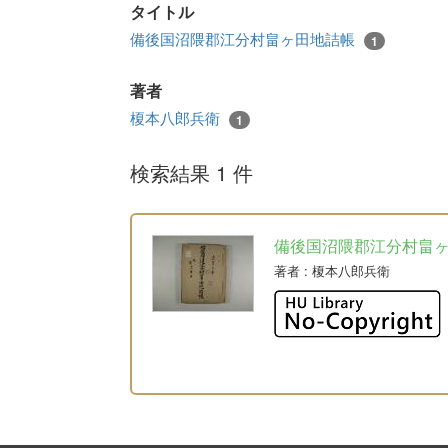
タイトル
備後国沼隈郡江分村畠ヶ田地詰帳
1
著者
榎本八郎兵衛
1
検索結果 1 件
備後国沼隈郡江分村畠
著者
: 榎本八郎兵衛