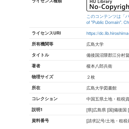
ライセンス種類
このコンテンツは「パブリッ
of "Public Domain". Che
ライセンスURI
https://dc.lib.hiroshim
所有機関等
広島大学
タイトル
備後国沼隈郡江分村
著者
榎本八郎兵衛
物理サイズ
２枚
所在
広島大学図書館
コレクション
中国五県土地・租税
説明1
[県]広島県 [国]備後国
資料番号
[請求記号/土地・租税番号]5