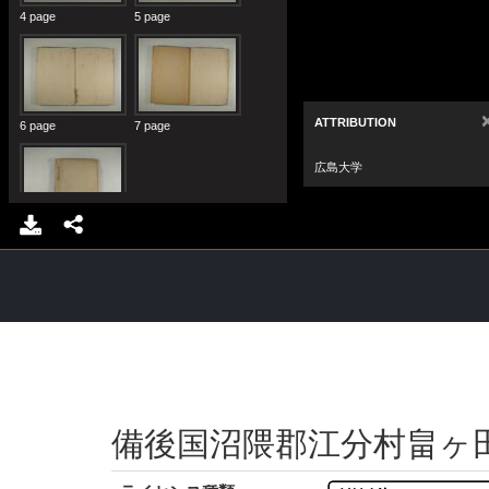
備後国沼隈郡江分村畠ヶ