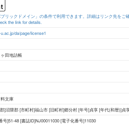
クドメイン」の条件で利用できます。詳細はリンク先をご確認ください。|Conten
ck the link for details.
a-u.ac.jp/da/page/license1
畠ヶ田地詰帳
資料文庫
 [郡]沼隈郡 [市町村]福山市 [旧町村]郷分村 [年号]貞享 [年代(和暦)]貞
1-48 [書誌ID]NJ00011030 [電子化番号]11030