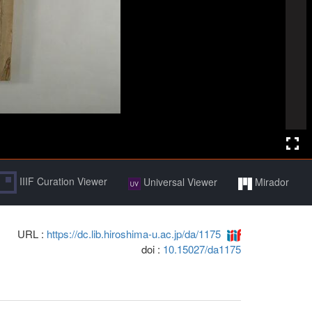
IIIF Curation Viewer
Universal Viewer
Mirador
URL :
https://dc.lib.hiroshima-u.ac.jp/da/1175
doi :
10.15027/da1175