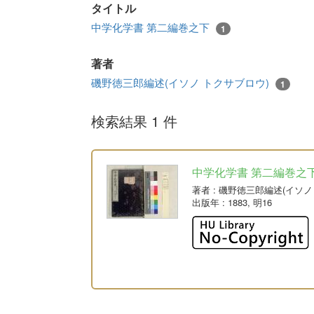
タイトル
中学化学書 第二編巻之下
1
著者
磯野徳三郎編述(イソノ トクサブロウ)
1
検索結果 1 件
中学化学書 第二編巻之
著者
: 磯野徳三郎編述(イソ
出版年
: 1883, 明16