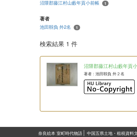
沼隈郡藤江村山藪年貢小前帳
1
著者
池田靱負 外2名
1
検索結果 1 件
沼隈郡藤江村山藪年貢
著者
: 池田靱負 外２名
奈良絵本 室町時代物語
中国五県土地・租税資料