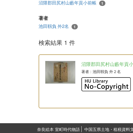
沼隈郡田尻村山藪年貢小前帳
1
著者
池田靱負 外2名
1
検索結果 1 件
沼隈郡田尻村山藪年貢
著者
: 池田靱負 外２名
奈良絵本 室町時代物語
中国五県土地・租税資料