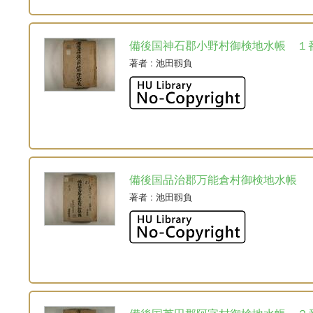
備後国神石郡小野村御検地水帳 １
著者
: 池田靱負
備後国品治郡万能倉村御検地水帳
著者
: 池田靱負