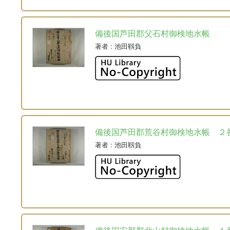
備後国芦田郡父石村御検地水帳
著者
: 池田靱負
備後国芦田郡荒谷村御検地水帳 ２
著者
: 池田靱負