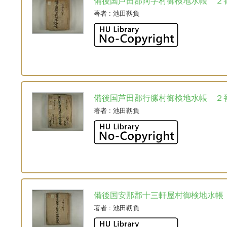
備後国芦田郡阿字村御検地水帳 ２
著者
: 池田靱負
備後国芦田郡行縢村御検地水帳 ２
著者
: 池田靱負
備後国安那郡十三軒屋村御検地水帳
著者
: 池田靱負