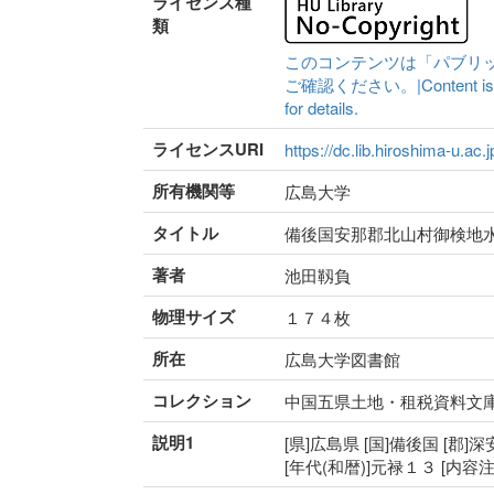
ライセンス種
類
このコンテンツは「パブリ
ご確認ください。|Content is availa
for details.
ライセンスURI
https://dc.lib.hiroshima-u.ac.
所有機関等
広島大学
タイトル
備後国安那郡北山村御検地
著者
池田靱負
物理サイズ
１７４枚
所在
広島大学図書館
コレクション
中国五県土地・租税資料文
説明1
[県]広島県 [国]備後国 [郡]
[年代(和暦)]元禄１３ [内容