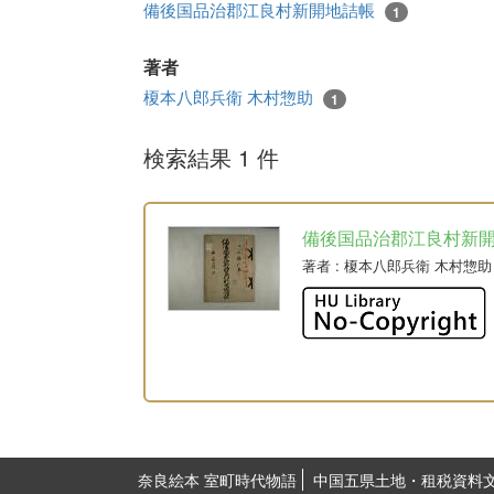
備後国品治郡江良村新開地詰帳
1
著者
榎本八郎兵衛 木村惣助
1
検索結果 1 件
備後国品治郡江良村新
著者
: 榎本八郎兵衛 木村惣助
奈良絵本 室町時代物語
中国五県土地・租税資料