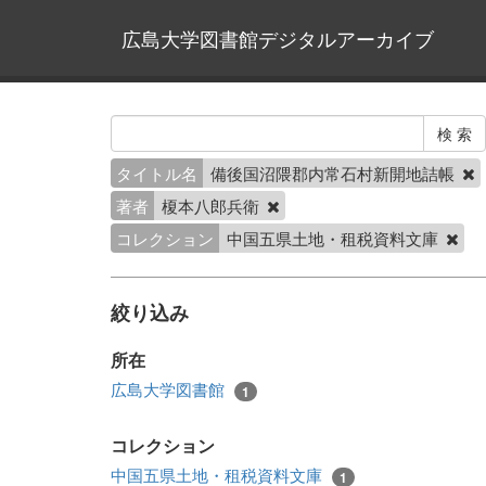
広島大学図書館デジタルアーカイブ
タイトル名
備後国沼隈郡内常石村新開地詰帳
著者
榎本八郎兵衛
コレクション
中国五県土地・租税資料文庫
絞り込み
所在
広島大学図書館
1
コレクション
中国五県土地・租税資料文庫
1