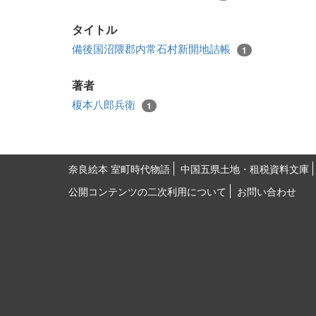
タイトル
備後国沼隈郡内常石村新開地詰帳
1
著者
榎本八郎兵衛
1
奈良絵本 室町時代物語
中国五県土地・租税資料文庫
公開コンテンツの二次利用について
お問い合わせ