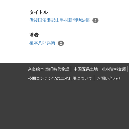
タイトル
備後国沼隈郡山手村新開地詰帳
2
著者
榎本八郎兵衛
2
奈良絵本 室町時代物語
中国五県土地・租税資料文庫
公開コンテンツの二次利用について
お問い合わせ