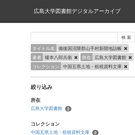
広島大学図書館デジタルアーカイブ
タイトル名
備後国沼隈郡山手村新開地詰帳
著者
榎本八郎兵衛
所在
広島大学図書館
コレクション
中国五県土地・租税資料文庫
絞り込み
所在
広島大学図書館
2
コレクション
中国五県土地・租税資料文庫
2