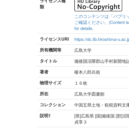
ライセンス種
類
このコンテンツは「パブリ
ご確認ください。|Content is availa
for details.
ライセンスURI
https://dc.lib.hiroshima-u.ac.
所有機関等
広島大学
タイトル
備後国沼隈郡山手村新開地
著者
榎本八郎兵衛
物理サイズ
１６枚
所在
広島大学図書館
コレクション
中国五県土地・租税資料文
説明1
[県]広島県 [国]備後国 [郡]沼
貞享３