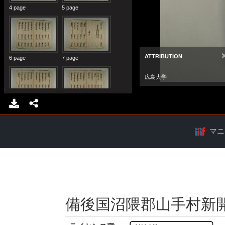
マニ
備後国沼隈郡山手村新