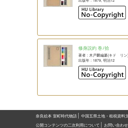
出版年
: 1879, 明治12
修身説約 巻ﾉ拾
著者
: 木戸麟編纂(キド リン
出版年
: 1879, 明治12
奈良絵本 室町時代物語
中国五県土地・租税資料
公開コンテンツの二次利用について
お問い合わせ