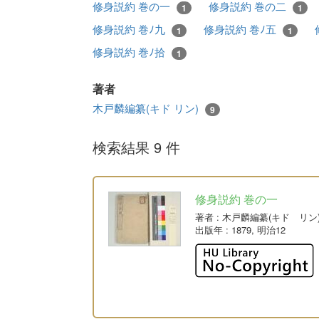
修身説約 巻の一
修身説約 巻の二
1
1
修身説約 巻ﾉ九
修身説約 巻ﾉ五
1
1
修身説約 巻ﾉ拾
1
著者
木戸麟編纂(キド リン)
9
検索結果 9 件
修身説約 巻の一
著者
: 木戸麟編纂(キド リン
出版年
: 1879, 明治12