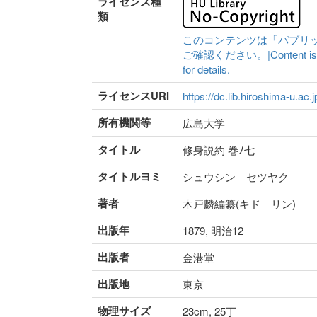
ライセンス種
類
このコンテンツは「パブリ
ご確認ください。|Content is availa
for details.
ライセンスURI
https://dc.lib.hiroshima-u.ac.
所有機関等
広島大学
タイトル
修身説約 巻ﾉ七
タイトルヨミ
シュウシン セツヤク
著者
木戸麟編纂(キド リン)
出版年
1879, 明治12
出版者
金港堂
出版地
東京
物理サイズ
23cm, 25丁