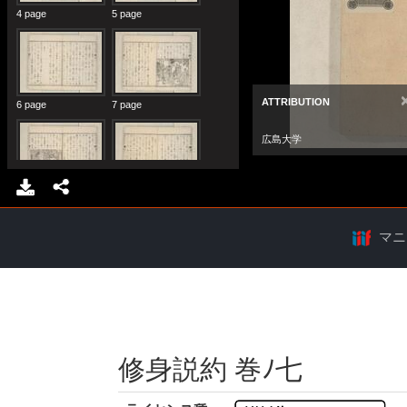
マニ
修身説約 巻ﾉ七