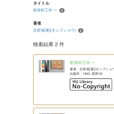
タイトル
初等科工作 一
2
著者
文部省[著](モンブショウ)
2
検索結果 2 件
初等科工作 一
著者
: 文部省[著](モンブショ
出版年
: 1943, 昭和18