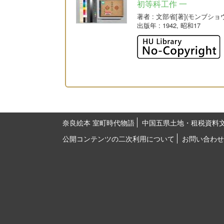
初等科工作 一
著者
: 文部省[著](モンブショ
出版年
: 1942, 昭和17
奈良絵本 室町時代物語
中国五県土地・租税資料
公開コンテンツの二次利用について
お問い合わせ