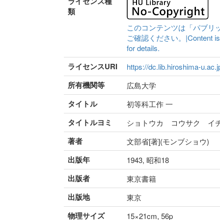
ライセンス種
類
このコンテンツは「パブリ
ご確認ください。|Content is availa
for details.
ライセンスURI
https://dc.lib.hiroshima-u.ac.
所有機関等
広島大学
タイトル
初等科工作 一
タイトルヨミ
ショトウカ コウサク イ
著者
文部省[著](モンブショウ)
出版年
1943, 昭和18
出版者
東京書籍
出版地
東京
物理サイズ
15×21cm, 56p