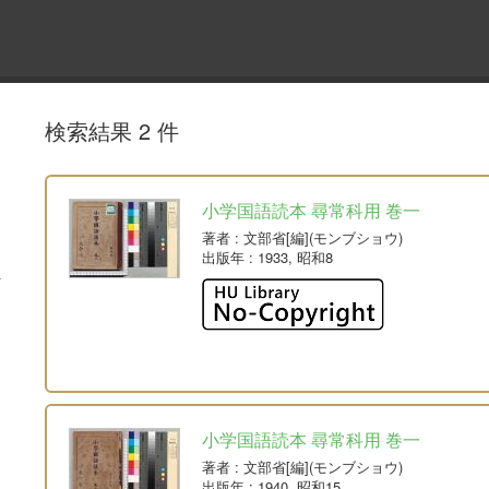
検索結果 2 件
小学国語読本 尋常科用 巻一
著者
: 文部省[編](モンブショウ)
出版年
: 1933, 昭和8
小学国語読本 尋常科用 巻一
著者
: 文部省[編](モンブショウ)
出版年
: 1940, 昭和15