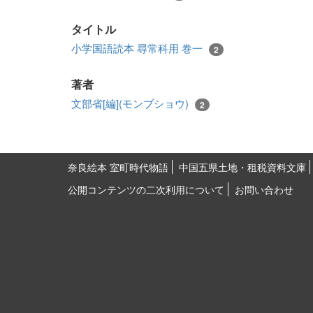
タイトル
小学国語読本 尋常科用 巻一
2
著者
文部省[編](モンブショウ)
2
奈良絵本 室町時代物語
中国五県土地・租税資料文庫
公開コンテンツの二次利用について
お問い合わせ