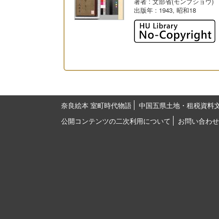
著者
: 文部省(モンブショウ)
出版年
: 1943, 昭和18
奈良絵本 室町時代物語
中国五県土地・租税資料
公開コンテンツの二次利用について
お問い合わせ