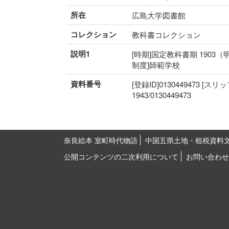
所在
広島大学図書館
コレクション
教科書コレクション
説明1
[時期]国定教科書期 1903（
制度]師範学校
資料番号
[登録ID]0130449473 [スリ
1943/0130449473
奈良絵本 室町時代物語
中国五県土地・租税資料
公開コンテンツの二次利用について
お問い合わせ