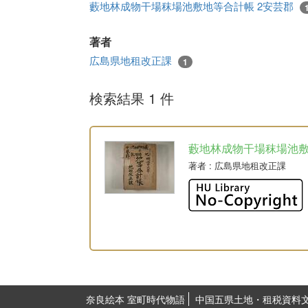
藪地林成物干場秣場池敷地等合計帳 2安芸郡
著者
広島県地租改正課
1
検索結果 1 件
藪地林成物干場秣場池
著者
: 広島県地租改正課
奈良絵本 室町時代物語
中国五県土地・租税資料