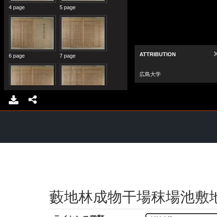
藪地林成物干場秣場池敷