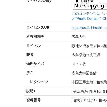
ライセンス種類
このコンテンツは「パブリッ
of "Public Domain". Che
ライセンスURI
https://dc.lib.hiroshim
所有機関等
広島大学
タイトル
藪地林成物干場秣場
著者
広島県地租改正課
物理サイズ
２３７枚
所在
広島大学図書館
コレクション
中国五県土地・租税
説明1
[県]広島県 [年号]明治
資料番号
[請求記号/土地・租税番号]I