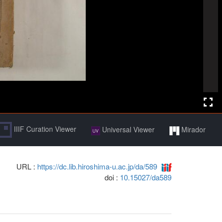
IIIF Curation Viewer
Universal Viewer
Mirador
URL :
https://dc.lib.hiroshima-u.ac.jp/da/589
doi :
10.15027/da589