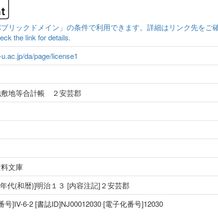
クドメイン」の条件で利用できます。詳細はリンク先をご確認ください。|Conten
ck the link for details.
a-u.ac.jp/da/page/license1
池敷地等合計帳 ２安芸郡
資料文庫
 [年代(和暦)]明治１３ [内容注記]２安芸郡
V-6-2 [書誌ID]NJ00012030 [電子化番号]12030