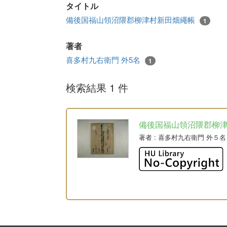
タイトル
備後国福山領沼隈郡柳津村新田畑繩帳
1
著者
喜多村九右衛門 外5名
1
検索結果 1 件
備後国福山領沼隈郡柳
著者
: 喜多村九右衛門 外５名