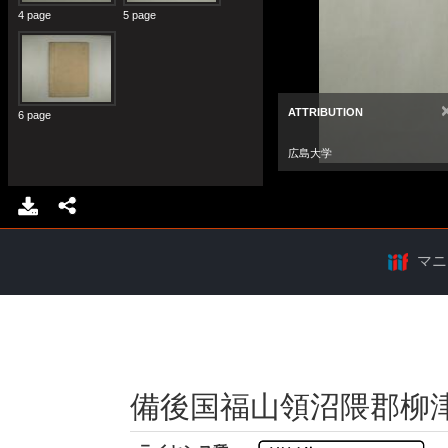
マニ
備後国福山領沼隈郡柳