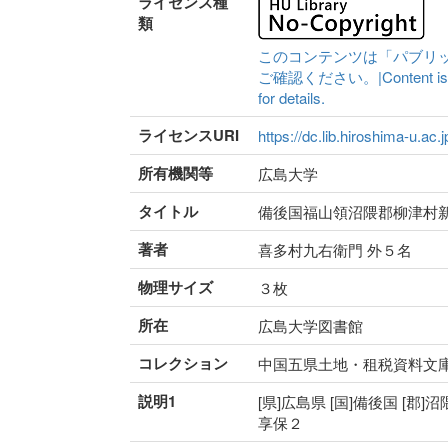
ライセンス種
類
このコンテンツは「パブリ
ご確認ください。|Content is availa
for details.
ライセンスURI
https://dc.lib.hiroshima-u.ac.
所有機関等
広島大学
タイトル
備後国福山領沼隈郡柳津村
著者
喜多村九右衛門 外５名
物理サイズ
３枚
所在
広島大学図書館
コレクション
中国五県土地・租税資料文
説明1
[県]広島県 [国]備後国 [郡]沼
享保２