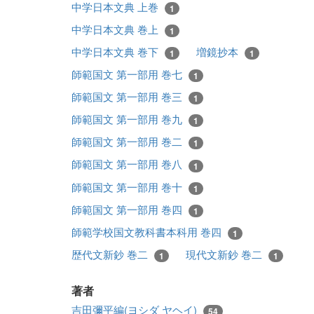
中学日本文典 上巻
1
中学日本文典 巻上
1
中学日本文典 巻下
増鏡抄本
1
1
師範国文 第一部用 巻七
1
師範国文 第一部用 巻三
1
師範国文 第一部用 巻九
1
師範国文 第一部用 巻二
1
師範国文 第一部用 巻八
1
師範国文 第一部用 巻十
1
師範国文 第一部用 巻四
1
師範学校国文教科書本科用 巻四
1
歴代文新鈔 巻二
現代文新鈔 巻二
1
1
著者
吉田彌平編(ヨシダ ヤヘイ)
54