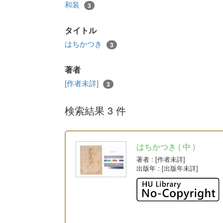
和装
3
タイトル
はちかつき
3
著者
[作者未詳]
3
検索結果 3 件
はちかつき ( 中 )
著者
: [作者未詳]
出版年
: [出版年未詳]