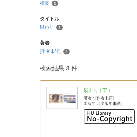
和装
3
タイトル
硯わり
3
著者
[作者未詳]
3
検索結果 3 件
硯わり ( 下 )
著者
: [作者未詳]
出版年
: [出版年未詳]