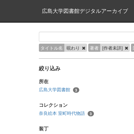
広島大学図書館デジタルアーカイブ
タイトル名
硯わり
著者
[作者未詳]
絞り込み
所在
広島大学図書館
3
コレクション
奈良絵本 室町時代物語
3
装丁