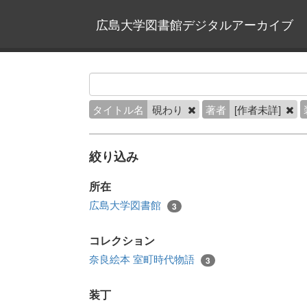
広島大学図書館デジタルアーカイブ
タイトル名
硯わり
著者
[作者未詳]
絞り込み
所在
広島大学図書館
3
コレクション
奈良絵本 室町時代物語
3
装丁