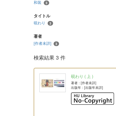
和装
3
タイトル
硯わり
3
著者
[作者未詳]
3
検索結果 3 件
硯わり ( 上 )
著者
: [作者未詳]
出版年
: [出版年未詳]