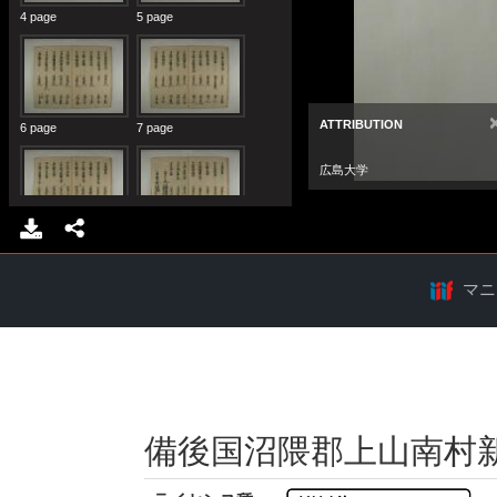
マニ
備後国沼隈郡上山南村