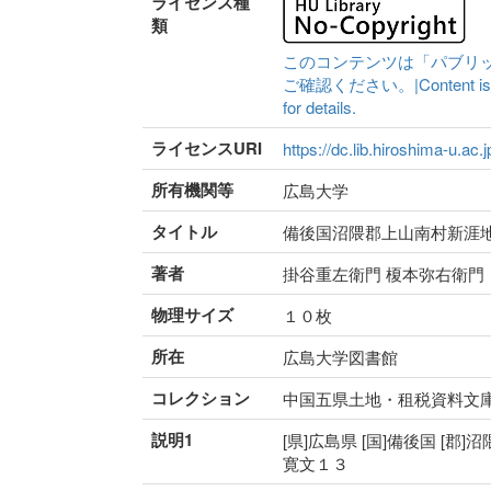
ライセンス種
類
このコンテンツは「パブリ
ご確認ください。|Content is availa
for details.
ライセンスURI
https://dc.lib.hiroshima-u.ac.
所有機関等
広島大学
タイトル
備後国沼隈郡上山南村新涯
著者
掛谷重左衛門 榎本弥右衛門
物理サイズ
１０枚
所在
広島大学図書館
コレクション
中国五県土地・租税資料文
説明1
[県]広島県 [国]備後国 [郡]沼
寛文１３