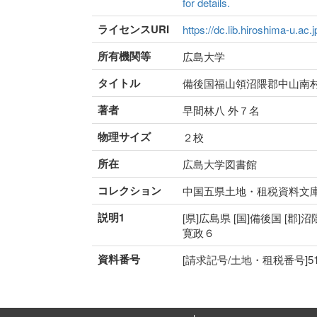
for details.
ライセンスURI
https://dc.lib.hiroshima-u.ac.
所有機関等
広島大学
タイトル
備後国福山領沼隈郡中山南
著者
早間林八 外７名
物理サイズ
２校
所在
広島大学図書館
コレクション
中国五県土地・租税資料文
説明1
[県]広島県 [国]備後国 [郡]沼
寛政６
資料番号
[請求記号/土地・租税番号]51-29