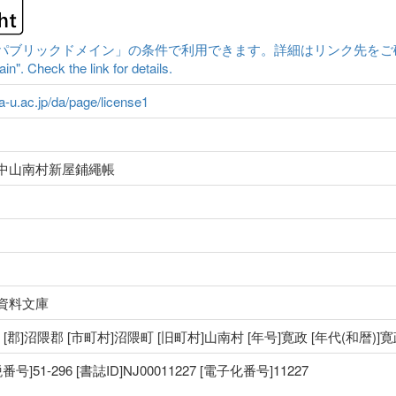
ックドメイン」の条件で利用できます。詳細はリンク先をご確認ください。|Cont
n". Check the link for details.
ma-u.ac.jp/da/page/license1
中山南村新屋鋪繩帳
資料文庫
国 [郡]沼隈郡 [市町村]沼隈町 [旧町村]山南村 [年号]寛政 [年代(和暦)]
51-296 [書誌ID]NJ00011227 [電子化番号]11227