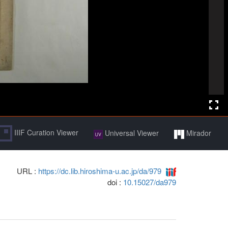
IIIF Curation Viewer
Universal Viewer
Mirador
URL :
https://dc.lib.hiroshima-u.ac.jp/da/979
doi :
10.15027/da979