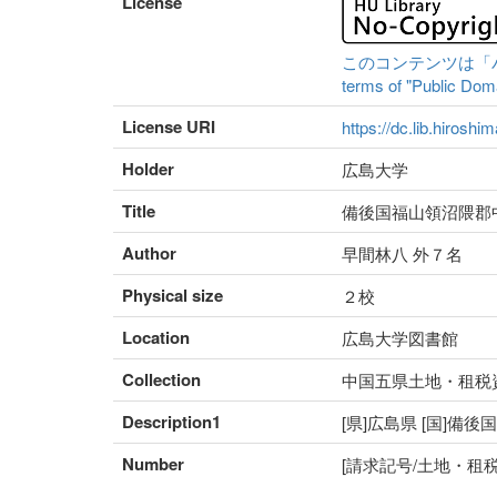
License
このコンテンツは「パブリ
terms of "Public Domai
License URI
https://dc.lib.hiroshi
Holder
広島大学
Title
備後国福山領沼隈郡
Author
早間林八 外７名
Physical size
２校
Location
広島大学図書館
Collection
中国五県土地・租税
Description1
[県]広島県 [国]備後
Number
[請求記号/土地・租税番号]