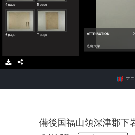
マニ
備後国福山領深津郡下