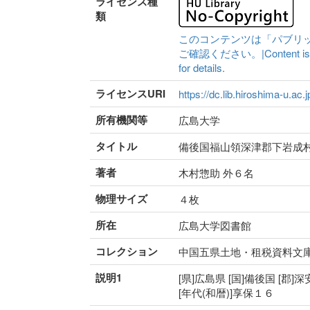
ライセンス種
類
このコンテンツは「パブリ
ご確認ください。|Content is availa
for details.
ライセンスURI
https://dc.lib.hiroshima-u.ac.
所有機関等
広島大学
タイトル
備後国福山領深津郡下岩成
著者
木村惣助 外６名
物理サイズ
４枚
所在
広島大学図書館
コレクション
中国五県土地・租税資料文
説明1
[県]広島県 [国]備後国 [郡]
[年代(和暦)]享保１６