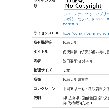
ライセンス種
類
このコンテンツは「パブリ
ご確認ください。|Content is availa
for details.
ライセンスURI
https://dc.lib.hiroshima-u.ac.
所有機関等
広島大学
タイトル
備後国福山領安那郡八尋村
著者
池田要平治 外４名
物理サイズ
２枚
所在
広島大学図書館
コレクション
中国五県土地・租税資料文
説明1
[県]広島県 [国]備後国 [郡]
[年代(和暦)]安永３