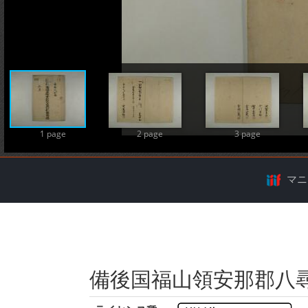
A
1 page
2 page
3 page
マニ
備後国福山領安那郡八