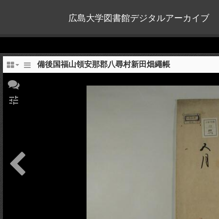
広島大学図書館デジタルアーカイブ
備後国福山領安那郡八尋村新田畑繩帳
tune