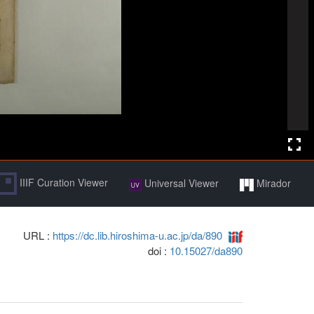
IIIF Curation Viewer
Universal Viewer
Mirador
URL :
https://dc.lib.hiroshima-u.ac.jp/da/890
doi :
10.15027/da890