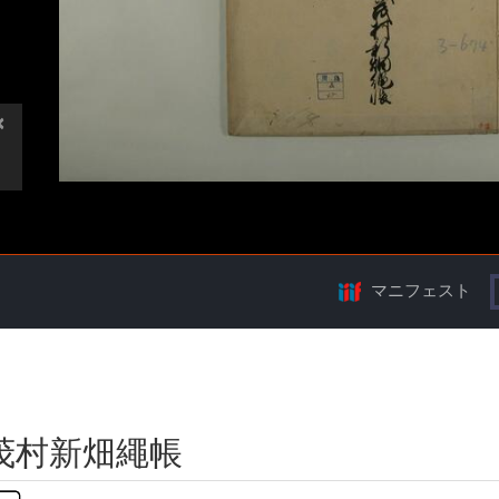
マニフェスト
茂村新畑繩帳