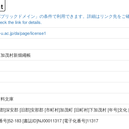
クドメイン」の条件で利用できます。詳細はリンク先をご確認ください。|Conten
ck the link for details.
a-u.ac.jp/da/page/license1
下加茂村新畑繩帳
資料文庫
 [郡]深安郡 [旧郡]安那郡 [市町村]加茂町 [旧町村]下加茂村 [年号]文化
2-183 [書誌ID]NJ00011317 [電子化番号]11317