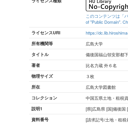
ライセンス種類
このコンテンツは「パブリッ
of "Public Domain". Che
ライセンスURI
https://dc.lib.hiroshim
所有機関等
広島大学
タイトル
備後国福山領安那都
著者
比名力蔵 外６名
物理サイズ
３枚
所在
広島大学図書館
コレクション
中国五県土地・租税
説明1
[県]広島県 [国]備後国
資料番号
[請求記号/土地・租税番号]5