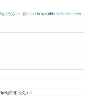
t is available under the terms
 [年代(和暦)]文化１２