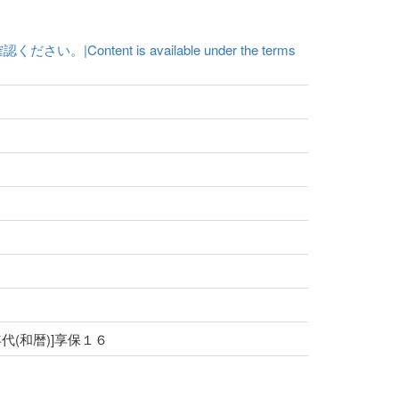
t is available under the terms
[年代(和暦)]享保１６