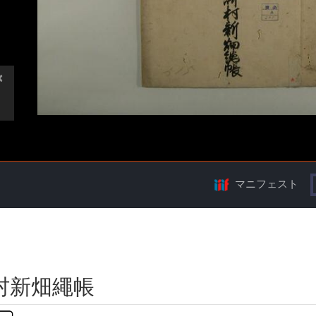
マニフェスト
村新畑繩帳