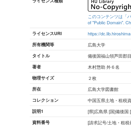
ライセンス種類
このコンテンツは「パブリッ
of "Public Domain". Che
ライセンスURI
https://dc.lib.hiroshim
所有機関等
広島大学
タイトル
備後国福山領芦田郡
著者
木村惣助 外６名
物理サイズ
２枚
所在
広島大学図書館
コレクション
中国五県土地・租税
説明1
[県]広島県 [国]備後国
資料番号
[請求記号/土地・租税番号]5