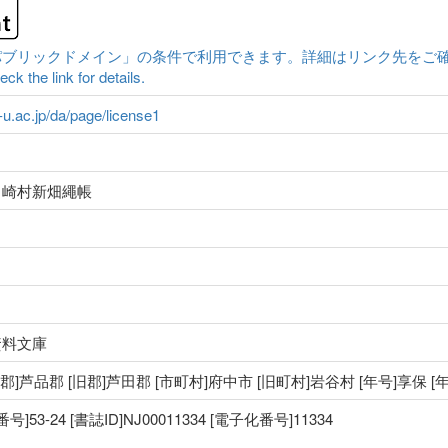
クドメイン」の条件で利用できます。詳細はリンク先をご確認ください。|Conten
ck the link for details.
a-u.ac.jp/da/page/license1
目崎村新畑繩帳
資料文庫
 [郡]芦品郡 [旧郡]芦田郡 [市町村]府中市 [旧町村]岩谷村 [年号]享保 
3-24 [書誌ID]NJ00011334 [電子化番号]11334