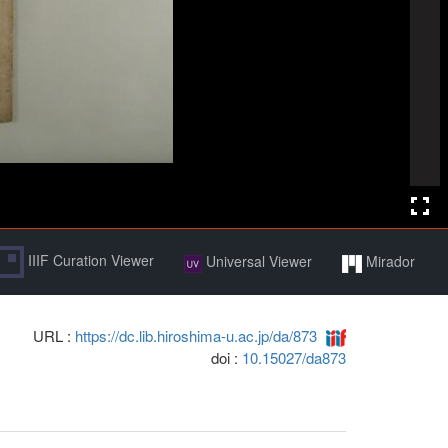
IIIF Curation Viewer
Universal Viewer
Mirador
URL :
https://dc.lib.hiroshima-u.ac.jp/da/873
doi :
10.15027/da873