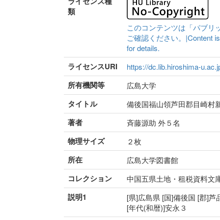
ライセンス種
類
このコンテンツは「パブリ
ご確認ください。|Content is availa
for details.
ライセンスURI
https://dc.lib.hiroshima-u.ac.
所有機関等
広島大学
タイトル
備後国福山領芦田郡目崎村
著者
斉藤源助 外５名
物理サイズ
２枚
所在
広島大学図書館
コレクション
中国五県土地・租税資料文
説明1
[県]広島県 [国]備後国 [郡]
[年代(和暦)]安永３