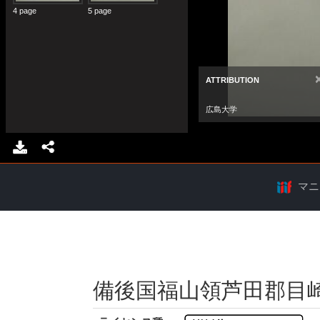
マニ
備後国福山領芦田郡目