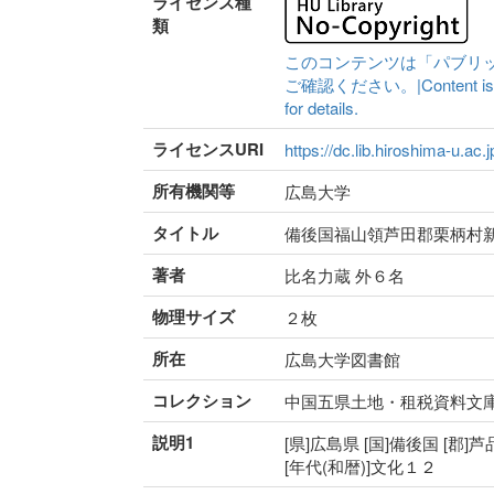
ライセンス種
類
このコンテンツは「パブリ
ご確認ください。|Content is availa
for details.
ライセンスURI
https://dc.lib.hiroshima-u.ac.
所有機関等
広島大学
タイトル
備後国福山領芦田郡栗柄村
著者
比名力蔵 外６名
物理サイズ
２枚
所在
広島大学図書館
コレクション
中国五県土地・租税資料文
説明1
[県]広島県 [国]備後国 [郡]
[年代(和暦)]文化１２