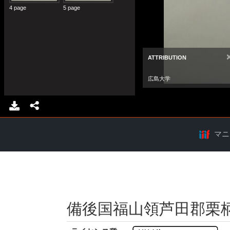
マニ
備後国福山領芦田郡栗