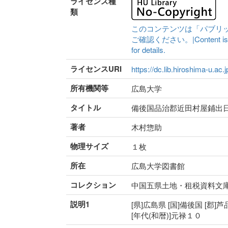
ライセンス種
類
このコンテンツは「パブリ
ご確認ください。|Content is availa
for details.
ライセンスURI
https://dc.lib.hiroshima-u.ac.
所有機関等
広島大学
タイトル
備後国品治郡近田村屋鋪出
著者
木村惣助
物理サイズ
１枚
所在
広島大学図書館
コレクション
中国五県土地・租税資料文
説明1
[県]広島県 [国]備後国 [郡]
[年代(和暦)]元禄１０