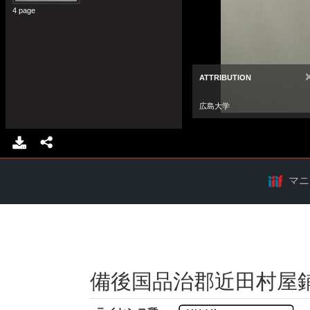
マニ
備後国品治郡近田村屋