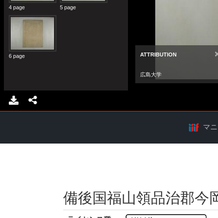
マニ
備後国福山領品治郡今