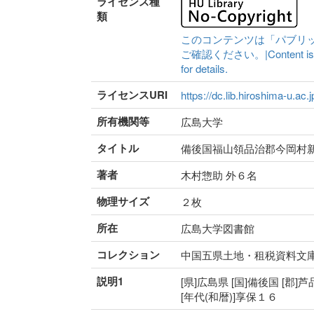
ライセンス種
類
このコンテンツは「パブリ
ご確認ください。|Content is availa
for details.
ライセンスURI
https://dc.lib.hiroshima-u.ac.
所有機関等
広島大学
タイトル
備後国福山領品治郡今岡村
著者
木村惣助 外６名
物理サイズ
２枚
所在
広島大学図書館
コレクション
中国五県土地・租税資料文
説明1
[県]広島県 [国]備後国 [郡]
[年代(和暦)]享保１６