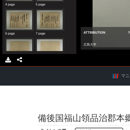
マニ
備後国福山領品治郡本