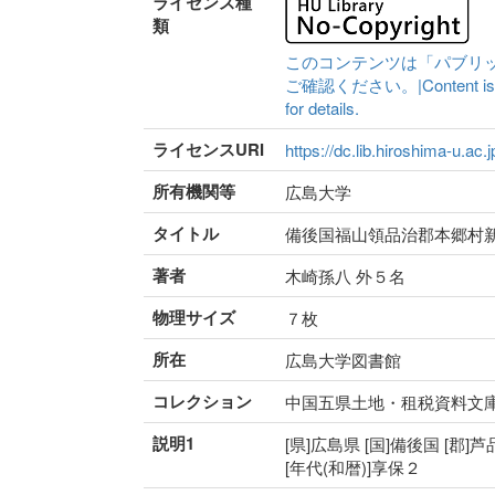
ライセンス種
類
このコンテンツは「パブリ
ご確認ください。|Content is availa
for details.
ライセンスURI
https://dc.lib.hiroshima-u.ac.
所有機関等
広島大学
タイトル
備後国福山領品治郡本郷村
著者
木崎孫八 外５名
物理サイズ
７枚
所在
広島大学図書館
コレクション
中国五県土地・租税資料文
説明1
[県]広島県 [国]備後国 [郡]
[年代(和暦)]享保２