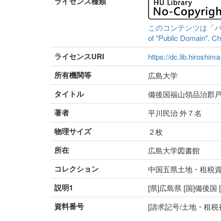
ライセンス種類
このコンテンツは「パブリッ
of "Public Domain". Che
ライセンスURI
https://dc.lib.hiroshim
所有機関等
広島大学
タイトル
備後国福山領品治郡
著者
平川民治 外７名
物理サイズ
２枚
所在
広島大学図書館
コレクション
中国五県土地・租税
説明1
[県]広島県 [国]備後国
資料番号
[請求記号/土地・租税番号]5