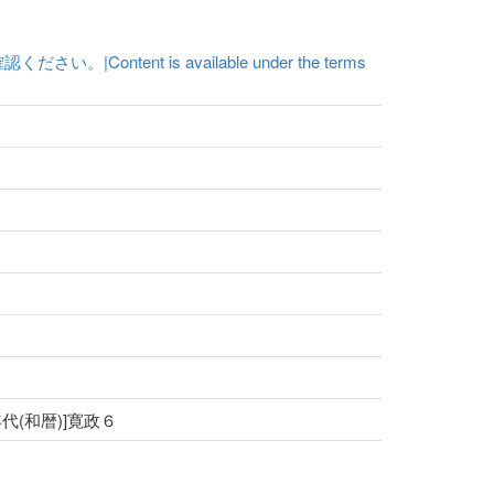
t is available under the terms
年代(和暦)]寛政６