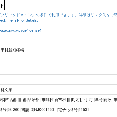
クドメイン」の条件で利用できます。詳細はリンク先をご確認ください。|Conten
ck the link for details.
a-u.ac.jp/da/page/license1
戸手村新畑繩帳
資料文庫
 [郡]芦品郡 [旧郡]品治郡 [市町村]新市村 [旧町村]戸手村 [年号]寛政 [
3-260 [書誌ID]NJ00011501 [電子化番号]11501