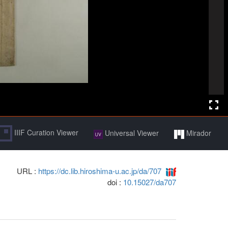
IIIF Curation Viewer
Universal Viewer
Mirador
URL :
https://dc.lib.hiroshima-u.ac.jp/da/707
doi :
10.15027/da707