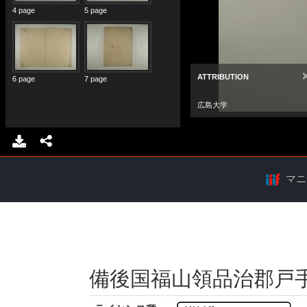
マニ
備後国福山領品治郡戸