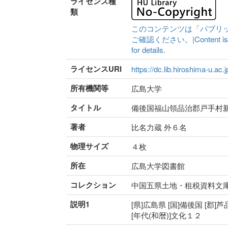
ライセンス種
類
このコンテンツは「パブリ
ご確認ください。|Content is availa
for details.
ライセンスURI
https://dc.lib.hiroshima-u.ac.
所有機関等
広島大学
タイトル
備後国福山領品治郡戸手村
著者
比名力蔵 外６名
物理サイズ
４枚
所在
広島大学図書館
コレクション
中国五県土地・租税資料文
説明1
[県]広島県 [国]備後国 [郡]
[年代(和暦)]文化１２