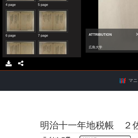
マニ
明治十一年地税帳 ２