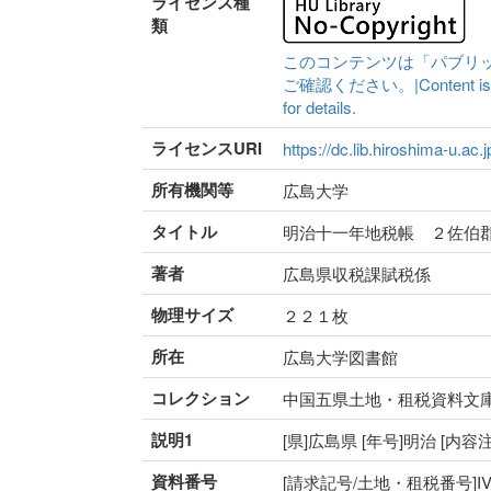
ライセンス種
類
このコンテンツは「パブリ
ご確認ください。|Content is availa
for details.
ライセンスURI
https://dc.lib.hiroshima-u.ac.
所有機関等
広島大学
タイトル
明治十一年地税帳 ２佐伯
著者
広島県収税課賦税係
物理サイズ
２２１枚
所在
広島大学図書館
コレクション
中国五県土地・租税資料文
説明1
[県]広島県 [年号]明治 [内
資料番号
[請求記号/土地・租税番号]IV-50