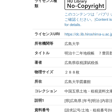
ライセンス種
類
このコンテンツは「パブリ
ご確認ください。|Content is availa
for details.
ライセンスURI
https://dc.lib.hiroshima-u.ac.
所有機関等
広島大学
タイトル
明治十二年地税帳 ７豊田
著者
広島県収税課賦税係
物理サイズ
２８８枚
所在
広島大学図書館
コレクション
中国五県土地・租税資料文
説明1
[県]広島県 [年号]明治 [内
資料番号
[請求記号/土地・租税番号]IV-51