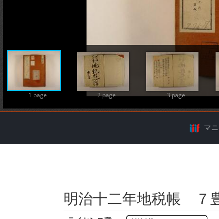
A
1 page
2 page
3 page
マニ
明治十二年地税帳 ７