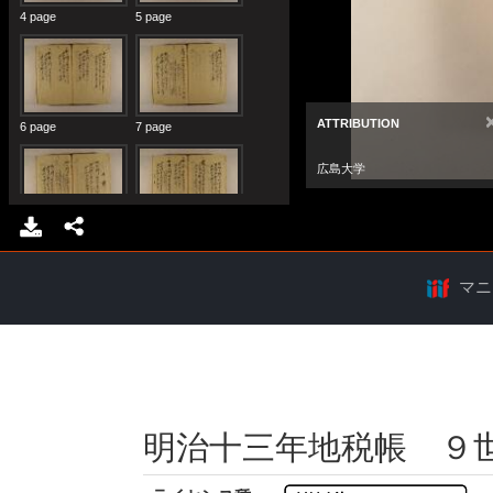
マニ
明治十三年地税帳 ９