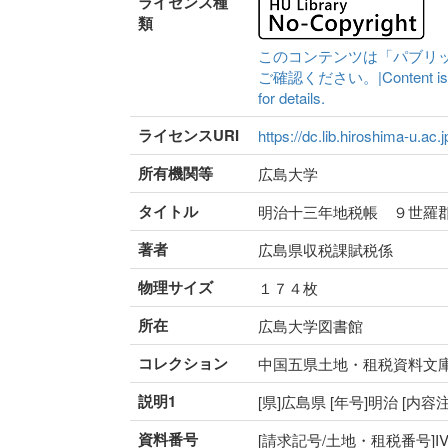
ライセンス種
類
このコンテンツは「パブリ
ご確認ください。|Content is availa
for details.
ライセンスURI
https://dc.lib.hiroshima-u.ac.
所有機関等
広島大学
タイトル
明治十三年地税帳 ９世羅
著者
広島県収税課賦税係
物理サイズ
１７４枚
所在
広島大学図書館
コレクション
中国五県土地・租税資料文
説明1
[県]広島県 [年号]明治 [内
資料番号
[請求記号/土地・租税番号]IV-52