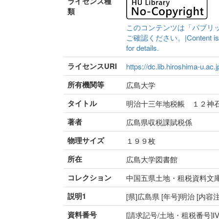
ライセンス種
類
このコンテンツは「パブリ
ご確認ください。|Content is availa
for details.
ライセンスURI
https://dc.lib.hiroshima-u.ac.
所有機関等
広島大学
タイトル
明治十三年地税帳 １２神
著者
広島県収税課賦税係
物理サイズ
１９９枚
所在
広島大学図書館
コレクション
中国五県土地・租税資料文
説明1
[県]広島県 [年号]明治 [内
資料番号
[請求記号/土地・租税番号]IV-52