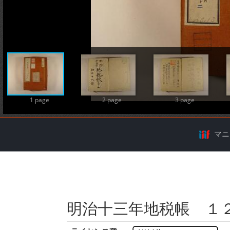
A
1 page
2 page
3 page
マニ
明治十三年地税帳 １