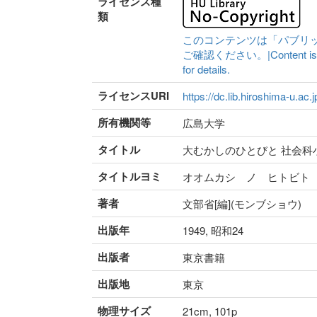
ライセンス種
類
このコンテンツは「パブリ
ご確認ください。|Content is availa
for details.
ライセンスURI
https://dc.lib.hiroshima-u.ac.
所有機関等
広島大学
タイトル
大むかしのひとびと 社会科
タイトルヨミ
オオムカシ ノ ヒトビト
著者
文部省[編](モンブショウ)
出版年
1949, 昭和24
出版者
東京書籍
出版地
東京
物理サイズ
21cm, 101p