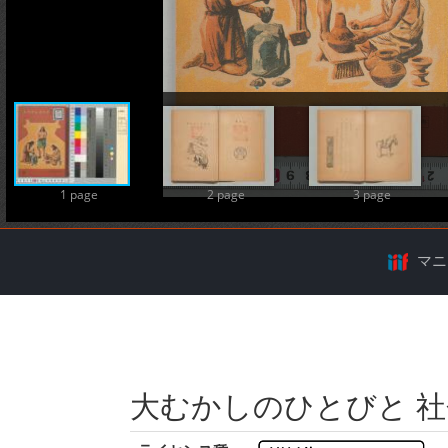
A
1 page
2 page
3 page
マニ
大むかしのひとびと 社