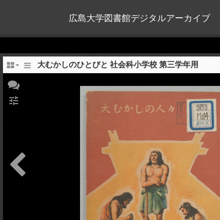
広島大学図書館デジタルアーカイブ
大むかしのひとびと 社会科小学校 第三学年用
tune