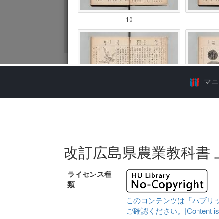
マニ
改訂広島県農業教科書 
ライセンス種
類
このコンテンツは「パブリ
ご確認ください。|Content is availa