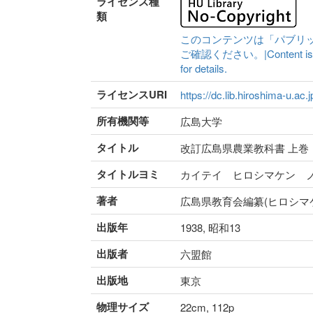
ライセンス種
類
このコンテンツは「パブリ
ご確認ください。|Content is availa
for details.
ライセンスURI
https://dc.lib.hiroshima-u.ac.
所有機関等
広島大学
タイトル
改訂広島県農業教科書 上巻
タイトルヨミ
カイテイ ヒロシマケン 
著者
広島県教育会編纂(ヒロシマ
出版年
1938, 昭和13
出版者
六盟館
出版地
東京
物理サイズ
22cm, 112p