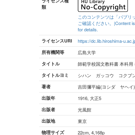
ライセンス種
類
このコンテンツは「パブリ
ご確認ください。|Content is availa
for details.
ライセンスURI
https://dc.lib.hiroshima-u.ac.
所有機関等
広島大学
タイトル
師範学校国文教科書 本科用
タイトルヨミ
シハン ガッコウ コクブ
著者
吉田彌平編(ヨシダ ヤヘイ)
出版年
1916, 大正5
出版者
光風館
出版地
東京
物理サイズ
22cm, 4,168p