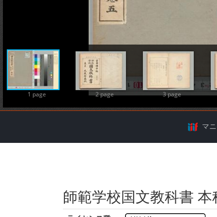
A
1 page
2 page
3 page
マニ
師範学校国文教科書 本